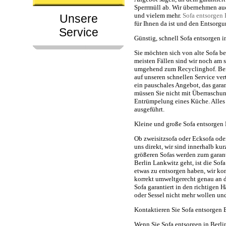
Sperrmüll ab. Wir übernehmen au
und vielem mehr.
Sofa entsorgen 
Unsere
für Ihnen da ist und den Entsorg
Service
Günstig, schnell Sofa entsorgen 
Sie möchten sich von alte Sofa be
meisten Fällen sind wir noch am s
umgehend zum Recyclinghof. Bei
auf unseren schnellen Service ve
ein pauschales Angebot, das garan
müssen Sie nicht mit Überraschu
Entrümpelung eines Küche. Alles 
ausgeführt.
Kleine und große Sofa entsorgen 
Ob zweisitzsofa oder Ecksofa ode
uns direkt, wir sind innerhalb kur
größeren Sofas werden zum garant
Berlin Lankwitz geht, ist die Sof
etwas zu entsorgen haben, wir kom
korrekt umweltgerecht genau an de
Sofa garantiert in den richtigen 
oder Sessel nicht mehr wollen un
Kontaktieren Sie Sofa entsorgen B
Wenn Sie Sofa entsorgen in Berl