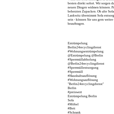
besten direkt sofort. Wir sorgen 
neuen Dingen widmen können. Prof
beherzten Zupacken. Ob alte Sofa 
Lankwitz übernimmt Sofa entsorgen
sein - können Sie uns gern weiter
beauftragen.
Entrümpelung
Berlin24recyclingdienst
#Wohnungsentrümpelung
@Entrümpelung @Berlin
#Sperrmüllabholung
@Berlin24recyclingdienst
#Sperrmüllentsorgung
#Sperrmüll
#Haushaltsauflösung
#Wohnungsauflösung
"Berlin24recyclingdienst"
Berlin
#preiswert
Entrümpelung Berlin
Sofa
#Möbel
#Bett
#Schrank