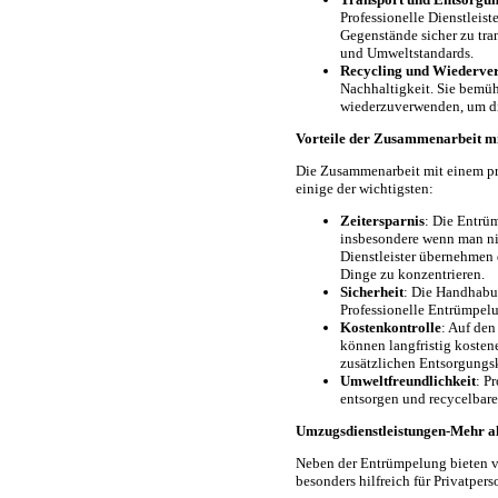
Professionelle Dienstleis
Gegenstände sicher zu tra
und Umweltstandards.
Recycling und Wiederve
Nachhaltigkeit. Sie bemüh
wiederzuverwenden, um d
Vorteile der Zusammenarbeit m
Die Zusammenarbeit mit einem pro
einige der wichtigsten:
Zeitersparnis
: Die Entrü
insbesondere wenn man ni
Dienstleister übernehmen 
Dinge zu konzentrieren.
Sicherheit
: Die Handhabu
Professionelle Entrümpelu
Kostenkontrolle
: Auf den
können langfristig kosten
zusätzlichen Entsorgungsk
Umweltfreundlichkeit
: P
entsorgen und recycelbare
Umzugsdienstleistungen-Mehr al
Neben der Entrümpelung bieten v
besonders hilfreich für Privatpe