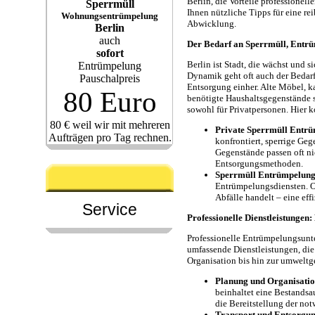
Berlin, die Vorteile professionel
Sperrmüll
Ihnen nützliche Tipps für eine re
Wohnungsentrümpelung
Abwicklung.
Berlin
auch
Der Bedarf an Sperrmüll, Entrü
sofort
Berlin ist Stadt, die wächst und s
Entrümpelung
Dynamik geht oft auch der Bedar
Pauschalpreis
Entsorgung einher. Alte Möbel, k
80 Euro
benötigte Haushaltsgegenstände s
sowohl für Privatpersonen. Hier 
80 € weil wir mit mehreren
Private Sperrmüll Entrü
Aufträgen pro Tag rechnen.
konfrontiert, sperrige Ge
Gegenstände passen oft ni
Entsorgungsmethoden.
Sperrmüll Entrümpelung 
Entrümpelungsdiensten. O
Abfälle handelt – eine eff
Service
Professionelle Dienstleistungen
Professionelle Entrümpelungsunte
umfassende Dienstleistungen, di
Organisation bis hin zur umweltg
Planung und Organisati
beinhaltet eine Bestandsa
die Bereitstellung der no
Transport und Entsorgu